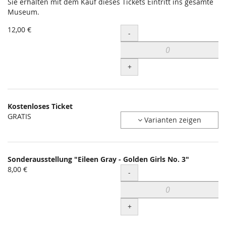
Sie erhalten mit dem Kauf dieses Tickets Eintritt ins gesamte
Museum.
12,00 €
Menge
-
+
Kostenloses Ticket
GRATIS
Varianten zeigen
Sonderausstellung "Eileen Gray - Golden Girls No. 3"
8,00 €
Menge
-
+