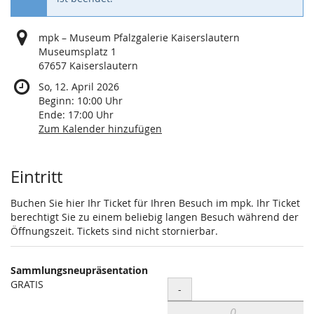
mpk – Museum Pfalzgalerie Kaiserslautern
Museumsplatz 1
67657 Kaiserslautern
So, 12. April 2026
Beginn:
10:00
Uhr
Ende:
17:00
Uhr
Zum Kalender hinzufügen
Produkte
Eintritt
Buchen Sie hier Ihr Ticket für Ihren Besuch im mpk. Ihr Ticket
berechtigt Sie zu einem beliebig langen Besuch während der
Öffnungszeit. Tickets sind nicht stornierbar.
Sammlungsneupräsentation
GRATIS
Menge
-