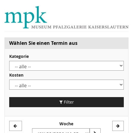
Zum
Haupt-
Inhalt
springen
Wählen Sie einen Termin aus
Kategorie
Kosten
Filter
Woche
Woche