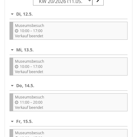
zur
Anzeige
Di, 12.5.
auswählen
Museumsbesuch
b
10:00
–
17:00
i
Verkauf beendet
s
Mi, 13.5.
Museumsbesuch
b
10:00
–
17:00
i
Verkauf beendet
s
Do, 14.5.
Museumsbesuch
b
11:00
–
20:00
i
Verkauf beendet
s
Fr, 15.5.
Museumsbesuch