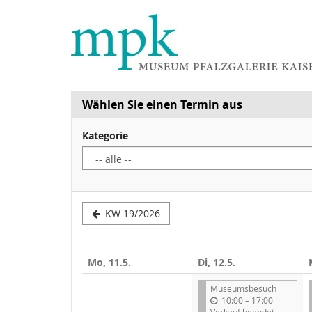
Zum
Haupt-
Inhalt
springen
Wählen Sie einen Termin aus
Kategorie
Woche
KW 19/2026
zur
Anzeige
Mo, 11.5.
Di, 12.5.
auswählen
Museumsbesuch
b
10:00
–
17:00
i
Verkauf beendet