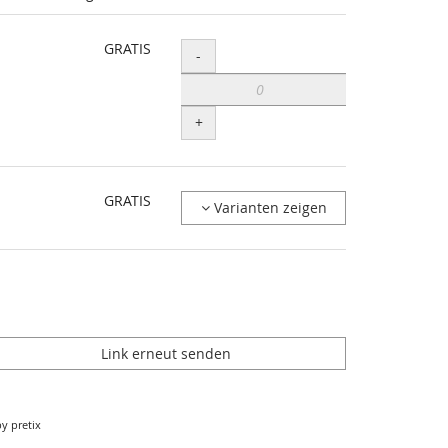
GRATIS
Menge
-
+
GRATIS
Varianten zeigen
Link erneut senden
y pretix