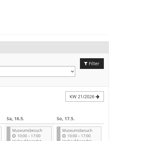
Filter
KW 21/2026
Sa, 16.5.
So, 17.5.
Museumsbesuch
Museumsbesuch
b
b
10:00
–
17:00
10:00
–
17:00
i
i
Verkauf beendet
Verkauf beendet